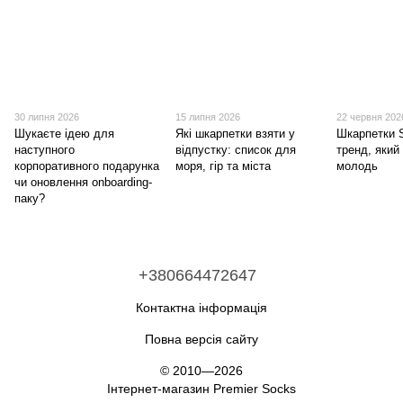
30 липня 2026
15 липня 2026
22 червня 202
Шукаєте ідею для
Які шкарпетки взяти у
Шкарпетки S
наступного
відпустку: список для
тренд, який
корпоративного подарунка
моря, гір та міста
молодь
чи оновлення onboarding-
паку?
+380664472647
Контактна інформація
Повна версія сайту
© 2010—2026
Інтернет-магазин Premier Socks