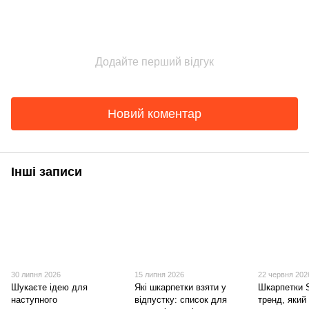
Додайте перший відгук
Новий коментар
Інші записи
30 липня 2026
15 липня 2026
22 червня 202
Шукаєте ідею для
Які шкарпетки взяти у
Шкарпетки S
наступного
відпустку: список для
тренд, який