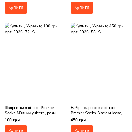
Купити
Купити
Шкарпетки з сіткою Premier
Набір шкарпеток з сіткою
Socks М'ятний унісекс, розм.
Premier Socks Black унісекс, 5
36-39, 40-42, 43-45
пари в наборі, розм. 36-39, 40-
100 грн
450 грн
42, 43-45
Купити
Купити