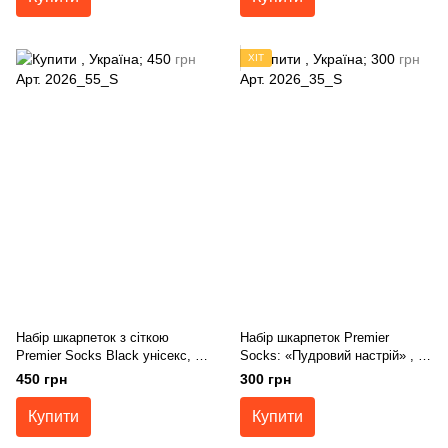
ХІТ
Набір шкарпеток з сіткою
Набір шкарпеток Premier
Premier Socks Black унісекс, 5
Socks: «Пудровий настрій» , 3
пари в наборі, розм. 36-39, 40-
пари в наборі, розм. 36-39
450 грн
300 грн
42, 43-45
Купити
Купити