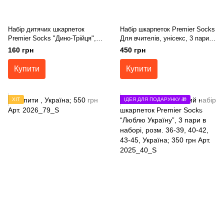
Набір дитячих шкарпеток
Набір шкарпеток Premier Socks
Premier Socks "Дино-Трійця",
Для вчителів, унісекс, 3 пари в
розм. 16-18,20-22
наборі, розм. 36-39, 40-42, 43-
160 грн
450 грн
45
Купити
Купити
ХІТ
ІДЕЯ ДЛЯ ПОДАРУНКУ 🎁