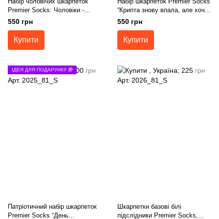
Набір чоловічих шкарпеток
Набір шкарпеток Premier Socks
Premier Socks: Чоловіки -
“Крипта знову впала, але хоча
"вони такі...", 4 пари в наборі,
б ноги в теплі”, 4 пари в наборі,
550 грн
550 грн
розм. 40-42, 43-45
розм. 36-39, 40-42, 43-45
Купити
Купити
ІДЕЯ ДЛЯ ПОДАРУНКУ 🎁
Патріотичний набір шкарпеток
Шкарпетки базові білі
Premier Socks “День
підслідники Premier Socks,