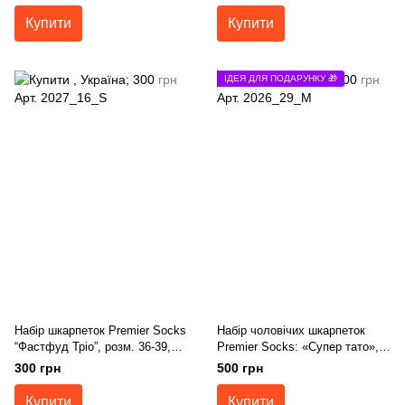
розм. 40-42, 43-45
Купити
Купити
ІДЕЯ ДЛЯ ПОДАРУНКУ 🎁
Набір шкарпеток Premier Socks
Набір чоловічих шкарпеток
“Фастфуд Тріо”, розм. 36-39,
Premier Socks: «Супер тато»,4
40-42, 43-45
пари в наборі, розм.40-42, 43-
300 грн
500 грн
45
Купити
Купити