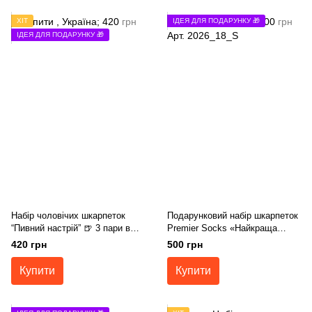
ХІТ
ІДЕЯ ДЛЯ ПОДАРУНКУ 🎁
ІДЕЯ ДЛЯ ПОДАРУНКУ 🎁
Набір чоловічих шкарпеток
Подарунковий набір шкарпеток
“Пивний настрій” 🍺 3 пари в
Premier Socks «Найкраща
наборі, розм.40-42, 43-45
мама»,4 пари в наборі,розм.
420 грн
500 грн
36-39, 40-42
Купити
Купити