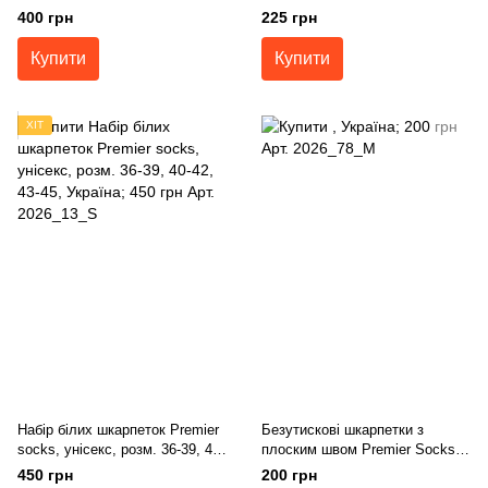
Незалежності”, 3 пари в наборі,
набір 5 шт. унісекс, 36-39, 40-
400 грн
225 грн
розм. 36-39, 40-42, 43-45
42, 43-45
Купити
Купити
ХІТ
Набір білих шкарпеток Premier
Безутискові шкарпетки з
socks, унісекс, розм. 36-39, 40-
плоским швом Premier Socks -
42, 43-45
темно-сині + чорні, унісекс,
450 грн
200 грн