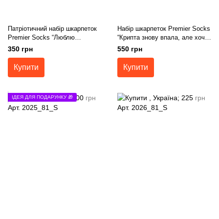
Патріотичний набір шкарпеток
Набір шкарпеток Premier Socks
Premier Socks “Люблю
“Крипта знову впала, але хоча
Україну”, 3 пари в наборі, розм.
б ноги в теплі”, 4 пари в наборі,
350 грн
550 грн
36-39, 40-42, 43-45
розм. 36-39, 40-42, 43-45
Купити
Купити
ІДЕЯ ДЛЯ ПОДАРУНКУ 🎁