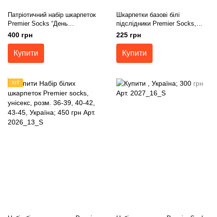
Патріотичний набір шкарпеток
Шкарпетки базові білі
Premier Socks “День
підслідники Premier Socks,
Незалежності”, 3 пари в наборі,
набір 5 шт. унісекс, 36-39, 40-
400 грн
225 грн
розм. 36-39, 40-42, 43-45
42, 43-45
Купити
Купити
ХІТ