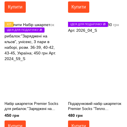
Купити
Купити
ХІТ
ІДЕЯ ДЛЯ ПОДАРУНКУ 🎁
ІДЕЯ ДЛЯ ПОДАРУНКУ 🎁
Набір шкарпеток Premier Socks
Подарунковий набір шкарпеток
для рибалок:"Заряджені на
Premier Socks “Тепло
кльов", унісекс, 3 пари в
закоханих сердець”, 3 пари в
450 грн
480 грн
наборі, розм. 36-39, 40-42, 43-
наборі, унісекс,розм. 36-39, 40-
45
42, 43-45
Купити
Купити