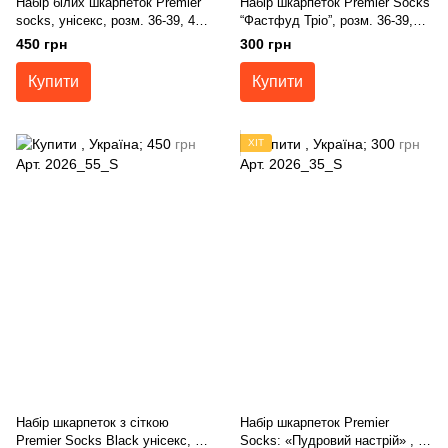
Набір білих шкарпеток Premier
Набір шкарпеток Premier Socks
socks, унісекс, розм. 36-39, 40-
“Фастфуд Тріо”, розм. 36-39,
42, 43-45
40-42, 43-45
450 грн
300 грн
Купити
Купити
ХІТ
Набір шкарпеток з сіткою
Набір шкарпеток Premier
Premier Socks Black унісекс, 5
Socks: «Пудровий настрій» , 3