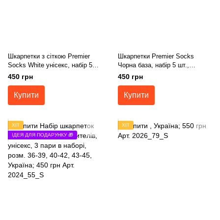
Шкарпетки з сіткою Premier
Шкарпетки Premier Socks
Socks White унісекс, набір 5
Чорна база, набір 5 шт.,
шт., розм. 36-39, 40-42, 43-45
унісекс, розм. 36-39, 40-42, 43-
450 грн
450 грн
45
Купити
Купити
ХІТ
ХІТ
ІДЕЯ ДЛЯ ПОДАРУНКУ 🎁