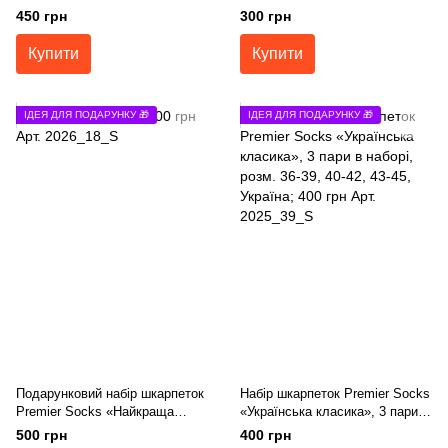
пари в наборі, розм. 36-39, 40-
пари в наборі, розм. 36-39
450 грн
300 грн
42, 43-45
Купити
Купити
ІДЕЯ ДЛЯ ПОДАРУНКУ 🎁
ІДЕЯ ДЛЯ ПОДАРУНКУ 🎁
Подарунковий набір шкарпеток
Набір шкарпеток Premier Socks
Premier Socks «Найкраща
«Українська класика», 3 пари в
мама»,4 пари в наборі,розм.
наборі, розм. 36-39, 40-42, 43-
500 грн
400 грн
36-39, 40-42
45