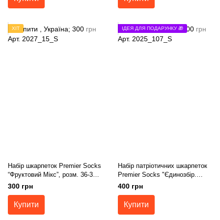
ХІТ
ІДЕЯ ДЛЯ ПОДАРУНКУ 🎁
Набір шкарпеток Premier Socks
Набір патріотичних шкарпеток
“Фруктовий Мікс”, розм. 36-39,
Premier Socks "Єдинозбір.
40-42, 43-45
Знищення шахедів", унісекс, 3
300 грн
400 грн
пари в наборі, розм. 36-39, 40-
42, 43-45
Купити
Купити