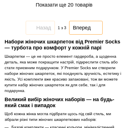
Показати ще 20 товарів
Назад
Вперед
1
з 3
Набори жіночих шкарпеток від Premier Socks
— турбота про комфорт у кожній парі
Шкарпетки — це не просто елемент гардероба, а щоденна
деталь, яка може покращити настрій, підкреслити стиль або
стати приємним подарунком. У Premier Socks ми створили
набори жіночих шкарпеток, які поєднують зручність, естетику і
якість. Усі комплекти вже красиво запаковані, тож ви можете
купити набір жіночих шкарпеток як для себе, так і для
подарунка.
Великий вибір жіночих наборів — на будь-
який смак і випадок
Щоб кожна жінка могла підібрати щось під свій стиль, ми
зібрали різні типи жіночих шкарпеткових наборів:
Базові комплекти — класичні кольори, мінімалістичний