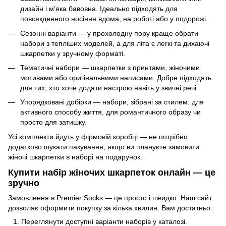
дизайн і м’яка бавовна. Ідеально підходять для
повсякденного носіння вдома, на роботі або у подорожі.
Сезонні варіанти — у прохолодну пору краще обрати
набори з тепліших моделей, а для літа є легкі та дихаючі
шкарпетки у зручному форматі.
Тематичні набори — шкарпетки з принтами, жіночими
мотивами або оригінальними написами. Добре підходять
для тих, хто хоче додати настрою навіть у звичні речі.
Упорядковані добірки — набори, зібрані за стилем: для
активного способу життя, для романтичного образу чи
просто для затишку.
Усі комплекти йдуть у фірмовій коробці — не потрібно
додатково шукати пакування, якщо ви плануєте замовити
жіночі шкарпетки в наборі на подарунок.
Купити набір жіночих шкарпеток онлайн — це
зручно
Замовлення в Premier Socks — це просто і швидко. Наш сайт
дозволяє оформити покупку за кілька хвилин. Вам достатньо:
Переглянути доступні варіанти наборів у каталозі.