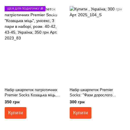
ІДЕЯ ДЛЯ ПОДАРУНКУ 🎁
Набір шкарпеток патріотичних
Набір шкарпеток Premier
Premier Socks Козацька міць,
Socks: "Фази дорослого
унісекс, 3 пари в наборі, розм.
життя", унісекс, 36-39, 40-42,
350 грн
300 грн
40-42, 43-45
43-45
Купити
Купити