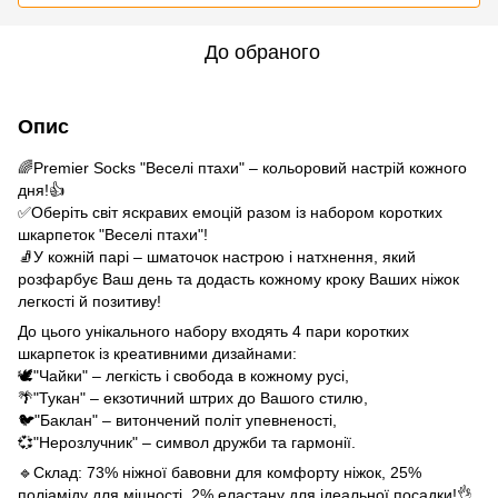
До обраного
Опис
🌈Premier Socks "Веселі птахи" – кольоровий настрій кожного
дня!👍
✅Оберіть світ яскравих емоцій разом із набором коротких
шкарпеток "Веселі птахи"!
🧦У кожній парі – шматочок настрою і натхнення, який
розфарбує Ваш день та додасть кожному кроку Ваших ніжок
легкості й позитиву!
До цього унікального набору входять 4 пари коротких
шкарпеток із креативними дизайнами:
🕊"Чайки" – легкість і свобода в кожному русі,
🌴"Тукан" – екзотичний штрих до Вашого стилю,
🐦"Баклан" – витончений політ упевненості,
💞"Нерозлучник" – символ дружби та гармонії.
🔹Склад: 73% ніжної бавовни для комфорту ніжок, 25%
поліаміду для міцності, 2% еластану для ідеальної посадки!👌