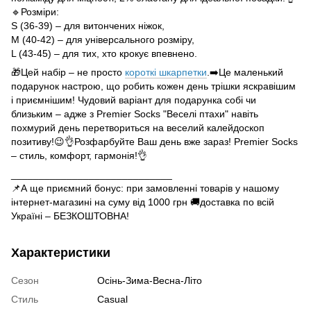
🔹Розміри:
S (36-39) – для витончених ніжок,
M (40-42) – для універсального розміру,
L (43-45) – для тих, хто крокує впевнено.
🎁Цей набір – не просто
короткі шкарпетки
.➡️Це маленький
подарунок настрою, що робить кожен день трішки яскравішим
і приємнішим! Чудовий варіант для подарунка собі чи
близьким – адже з Premier Socks "Веселі птахи" навіть
похмурий день перетвориться на веселий калейдоскоп
позитиву!😉👌Розфарбуйте Ваш день вже зараз! Premier Socks
– стиль, комфорт, гармонія!👌
_____________________________
📌А ще приємний бонус: при замовленні товарів у нашому
інтернет-магазині на суму від 1000 грн 🚚доставка по всій
Україні – БЕЗКОШТОВНА!
Характеристики
Сезон
Осінь-Зима-Весна-Літо
Стиль
Casual