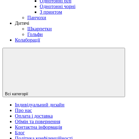
Однотонні білі
Однотонні чорні
З принтом
Панчохи
Дитячі
Шкарпетки
Гольфи
Колаборації
Всі категорії
Індивідуальний дизайн
Про нас
Оплата і доставка
Обмін та повернення
Контактна інформація
Блог
Політика конфіденційності