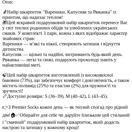
Опис
🧦Набір шкарпеток "Вареники, Капусняк та Ряжанка" із
принтом, що надихає теплом!
🎁Цей яскравий подарунковий набір шкарпеток перенесе Вас
у світ теплих родинних обідів та улюблених українських
смаків. У комплекті 3 пари, кожна з яких відображає характер
знайомих страв:
Вареники — м’які та ніжні, створюють затишок і відчуття
дитинства.
Капусняк — щільні та надійні, витримають будь-який день.
Ряжанка — легкі та свіжі, подарують прохолоду навіть у
найактивніші миті.
🍃Цей набір шкарпеток виготовлений із високоякісної
бавовни (73%), що забезпечує комфорт і довговічність, а також
містить поліамід (25%) та еластан (2%) для пружності та
зручності!
📏Доступні розміри: S (36–39), M (40–42), L (43–45).
👉З Premier Socks кожен день — як теплий спогад про рідний
дім!🏠✅Обирайте для себе чи даруйте близьким цей стильний
і "смачний" подарунковий набір шкарпеток, який додасть
настрою та затишку у кожному кроці!