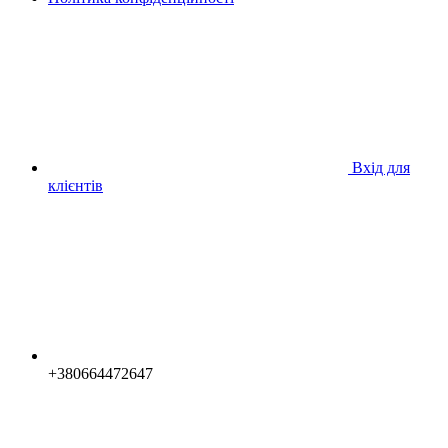
Вхід для
клієнтів
+380664472647