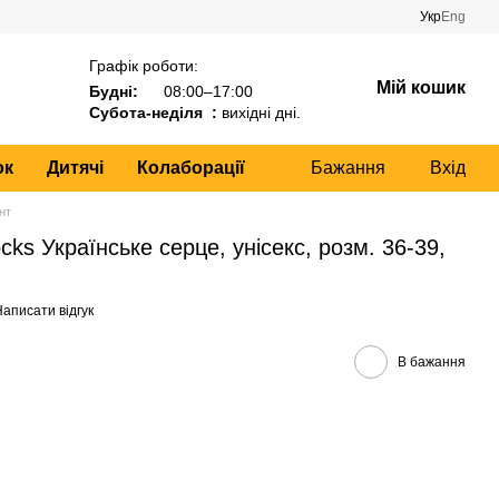
Укр
Eng
Графік роботи:
Мій кошик
Будні:
08:00–17:00
Субота-неділя :
вихідні дні.
ок
Дитячі
Колаборації
Бажання
Вхід
нт
ks Українське серце, унісекс, розм. 36-39,
аписати відгук
В бажання