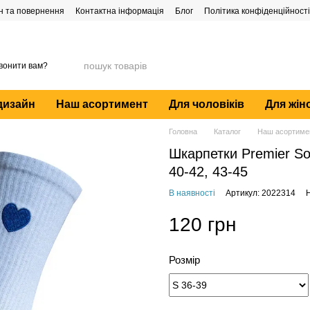
н та повернення
Контактна інформація
Блог
Політика конфіденційності
вонити вам?
дизайн
Наш асортимент
Для чоловіків
Для жін
Головна
Каталог
Наш асортиме
Шкарпетки Premier Soc
40-42, 43-45
В наявності
Артикул: 2022314
Н
120 грн
Розмір