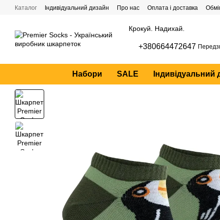
Перейти до основного контенту
Каталог
Індивідуальний дизайн
Про нас
Оплата і доставка
Обмі
Крокуй. Надихай.
+380664472647
Передз
Набори
SALE
Індивідуальний 