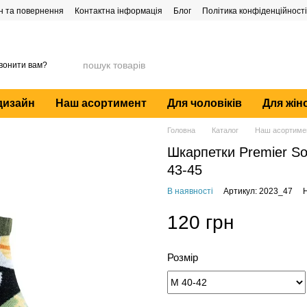
н та повернення
Контактна інформація
Блог
Політика конфіденційності
вонити вам?
дизайн
Наш асортимент
Для чоловіків
Для жін
Головна
Каталог
Наш асортиме
Шкарпетки Premier Soc
43-45
В наявності
Артикул: 2023_47
Н
120 грн
Розмір