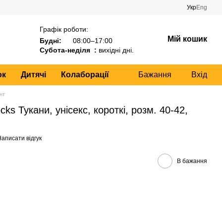
Укр
Eng
Графік роботи:
Мій кошик
Будні:
08:00–17:00
Субота-неділя :
вихідні дні.
ок
Дитячі
Колаборації
Бажання
Вхід
нт
ks Тукани, унісекс, короткі, розм. 40-42,
аписати відгук
В бажання