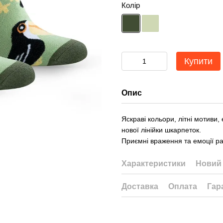
Колір
Купити
Опис
Яскраві кольори, літні мотиви,
нової лінійки шкарпеток.
Приємні враження та емоції р
Характеристики
Новий 
Доставка
Оплата
Гар