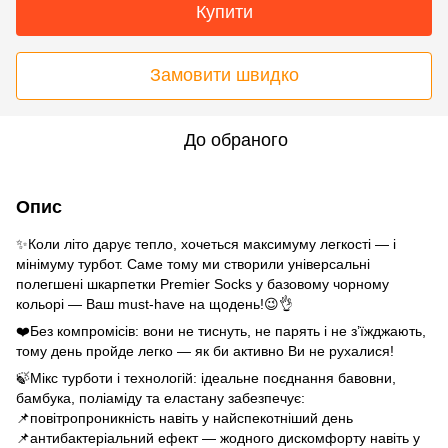
Купити
Замовити швидко
До обраного
Опис
✨Коли літо дарує тепло, хочеться максимуму легкості — і
мінімуму турбот. Саме тому ми створили універсальні
полегшені шкарпетки Premier Socks у базовому чорному
кольорі — Ваш must-have на щодень!😉👌
❤️Без компромісів: вони не тиснуть, не парять і не з’їжджають,
тому день пройде легко — як би активно Ви не рухалися!
🍃Мікс турботи і технологій: ідеальне поєднання бавовни,
бамбука, поліаміду та еластану забезпечує:
📌повітропроникність навіть у найспекотніший день
📌антибактеріальний ефект — жодного дискомфорту навіть у