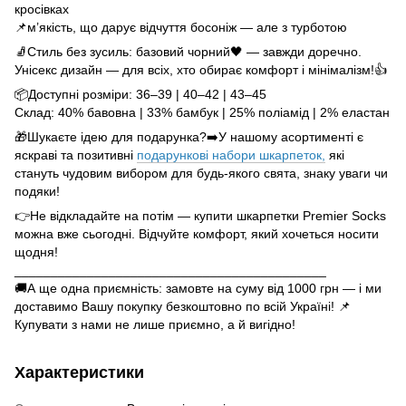
кросівках
📌м’якість, що дарує відчуття босоніж — але з турботою
🧦Стиль без зусиль: базовий чорний🖤 — завжди доречно.
Унісекс дизайн — для всіх, хто обирає комфорт і мінімалізм!👍
📦Доступні розміри: 36–39 | 40–42 | 43–45
Склад: 40% бавовна | 33% бамбук | 25% поліамід | 2% еластан
🎁Шукаєте ідею для подарунка?➡️У нашому асортименті є
яскраві та позитивні
подарункові набори шкарпеток,
які
стануть чудовим вибором для будь-якого свята, знаку уваги чи
подяки!
👉Не відкладайте на потім — купити шкарпетки Premier Socks
можна вже сьогодні. Відчуйте комфорт, який хочеться носити
щодня!
___________________________________________
🚚А ще одна приємність: замовте на суму від 1000 грн — і ми
доставимо Вашу покупку безкоштовно по всій Україні! 📌
Купувати з нами не лише приємно, а й вигідно!
Характеристики