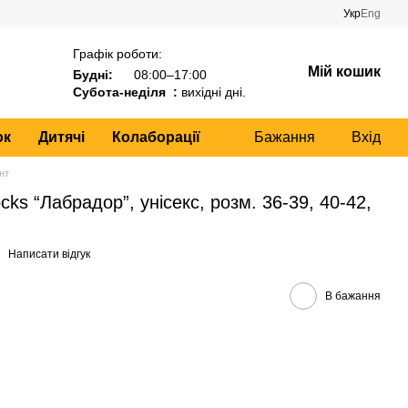
Укр
Eng
Графік роботи:
Мій кошик
Будні:
08:00–17:00
Субота-неділя :
вихідні дні.
ок
Дитячі
Колаборації
Бажання
Вхід
нт
ks “Лабрадор”, унісекс, розм. 36-39, 40-42,
Написати відгук
В бажання