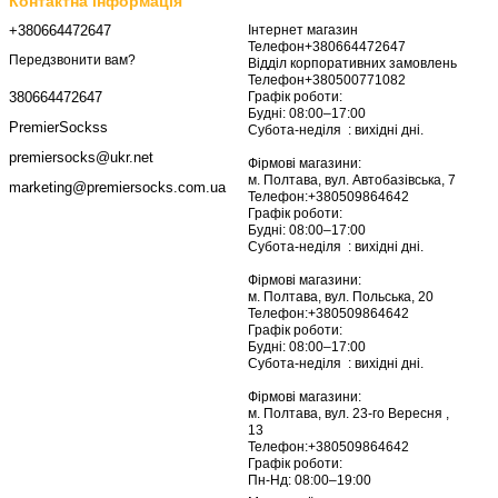
Контактна інформація
+380664472647
Інтернет магазин
Телефон+380664472647
Передзвонити вам?
Відділ корпоративних замовлень
Телефон+380500771082
Графік роботи:
380664472647
Будні: 08:00–17:00
PremierSockss
Субота-неділя : вихідні дні.
premiersocks@ukr.net
Фірмові магазини:
м. Полтава, вул. Автобазівська, 7
marketing@premiersocks.com.ua
Телефон:+380509864642
Графік роботи:
Будні: 08:00–17:00
Субота-неділя : вихідні дні.
Фірмові магазини:
м. Полтава, вул. Польська, 20
Телефон:+380509864642
Графік роботи:
Будні: 08:00–17:00
Субота-неділя : вихідні дні.
Фірмові магазини:
м. Полтава, вул. 23-го Вересня ,
13
Телефон:+380509864642
Графік роботи:
Пн-Нд: 08:00–19:00