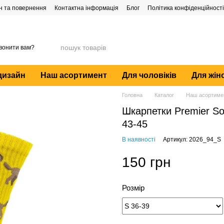
н та повернення
Контактна інформація
Блог
Політика конфіденційності
вонити вам?
дизайн
Наш асортимент
Для чоловіків
Для жін
Головна
Каталог
Наш асортиме
Шкарпетки Premier Soc
43-45
В наявності
Артикул: 2026_94_S
150 грн
Розмір