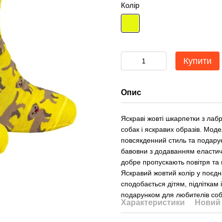
Колір
Купити
Опис
Яскраві жовті шкарпетки з лаб
собак і яскравих образів. Мод
повсякденний стиль та подарує
бавовни з додаванням еластич
добре пропускають повітря та
Яскравий жовтий колір у поєд
сподобається дітям, підліткам
подарунком для любителів соба
Характеристики
Новий 