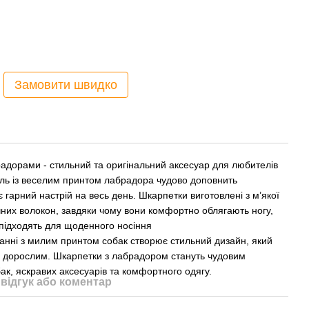
Замовити швидко
радорами - стильний та оригінальний аксесуар для любителів
ель із веселим принтом лабрадора чудово доповнить
 гарний настрій на весь день. Шкарпетки виготовлені з м’якої
них волокон, завдяки чому вони комфортно облягають ногу,
 підходять для щоденного носіння
нанні з милим принтом собак створює стильний дизайн, який
 і дорослим. Шкарпетки з лабрадором стануть чудовим
к, яскравих аксесуарів та комфортного одягу.
відгук або коментар