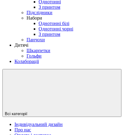
Однотонні
З принтом
Підслідники
Набори
Однотонні білі
Однотонні чорні
З принтом
Панчохи
Дитячі
Шкарпетки
Гольфи
Колаборації
Всі категорії
Індивідуальний дизайн
Про нас