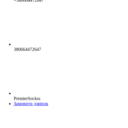
+380664472647
380664472647
PremierSockss
Замовити дзвінок