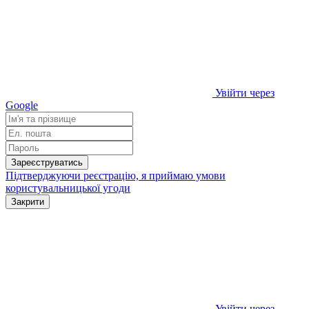
Увійти через
Google
Зареєструватись
Підтверджуючи реєстрацію, я приймаю умови
користувальницької угоди
Закрити
Увійти через