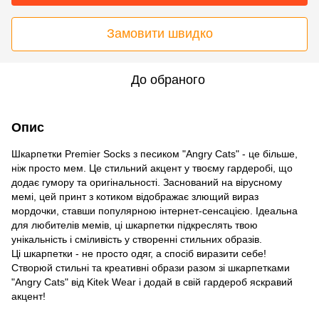
Замовити швидко
До обраного
Опис
Шкарпетки Premier Socks з песиком "Angry Cats" - це більше,
ніж просто мем. Це стильний акцент у твоєму гардеробі, що
додає гумору та оригінальності. Заснований на вірусному
мемі, цей принт з котиком відображає злющий вираз
мордочки, ставши популярною інтернет-сенсацією. Ідеальна
для любителів мемів, ці шкарпетки підкреслять твою
унікальність і сміливість у створенні стильних образів.
Ці шкарпетки - не просто одяг, а спосіб виразити себе!
Створюй стильні та креативні образи разом зі шкарпетками
"Angry Cats" від Kitek Wear і додай в свій гардероб яскравий
акцент!