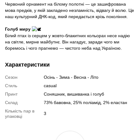
Червоний орнамент на білому полотні — це зашифрована
мова предків, у якій закладено незламність, відвагу й волю. Це
наш культурний ДНК-код, який передається крізь покоління.
Голуб миру
Білий птах із серцем у жовто-блакитних кольорах несе надію
на світле, мирне майбутнє. Він нагадує, заради чого ми
боремось і чого прагнемо — чистого неба над Україною.
Характеристики
Сезон
Осінь - Зима - Весна - Літо
Стиль
casual
Принт
Соняшник, вишиванка і голуб
Склад
73% бавовна, 25% поліамід, 2% еластан
Кількість пар в
3
упаковці