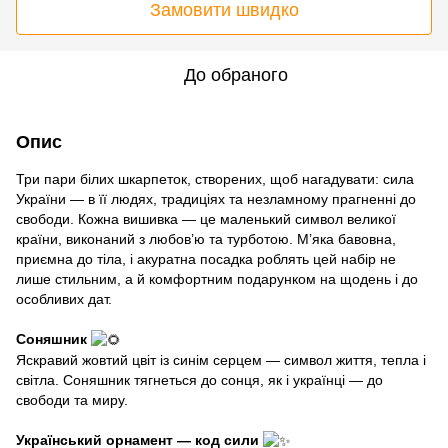
Замовити швидко
До обраного
Опис
Три пари білих шкарпеток, створених, щоб нагадувати: сила
України — в її людях, традиціях та незламному прагненні до
свободи. Кожна вишивка — це маленький символ великої
країни, виконаний з любов’ю та турботою. М’яка бавовна,
приємна до тіла, і акуратна посадка роблять цей набір не
лише стильним, а й комфортним подарунком на щодень і до
особливих дат.
Соняшник
Яскравий жовтий цвіт із синім серцем — символ життя, тепла і
світла. Соняшник тягнеться до сонця, як і українці — до
свободи та миру.
Український орнамент — код сили