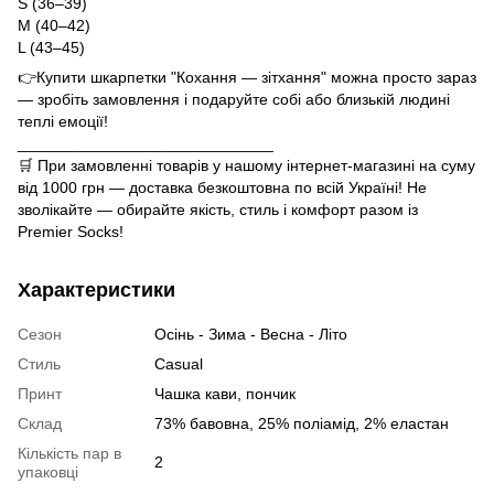
S (36–39)
M (40–42)
L (43–45)
👉Купити шкарпетки "Кохання — зітхання" можна просто зараз
— зробіть замовлення і подаруйте собі або близькій людині
теплі емоції!
_____________________________
🛒 При замовленні товарів у нашому інтернет-магазині на суму
від 1000 грн — доставка безкоштовна по всій Україні! Не
зволікайте — обирайте якість, стиль і комфорт разом із
Premier Socks!
Характеристики
Сезон
Осінь - Зима - Весна - Літо
Стиль
Casual
Принт
Чашка кави, пончик
Склад
73% бавовна, 25% поліамід, 2% еластан
Кількість пар в
2
упаковці