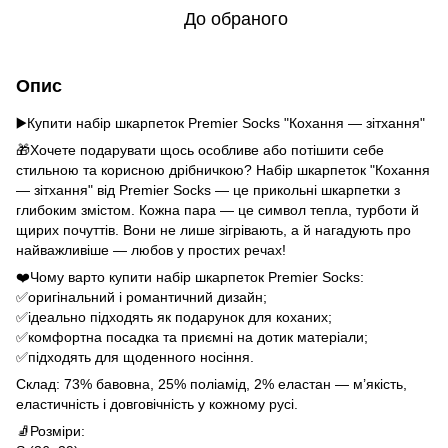
До обраного
Опис
▶️Купити набір шкарпеток Premier Socks "Кохання — зітхання"
🎁Хочете подарувати щось особливе або потішити себе
стильною та корисною дрібничкою? Набір шкарпеток "Кохання
— зітхання" від Premier Socks — це прикольні шкарпетки з
глибоким змістом. Кожна пара — це символ тепла, турботи й
щирих почуттів. Вони не лише зігрівають, а й нагадують про
найважливіше — любов у простих речах!
❤️Чому варто купити набір шкарпеток Premier Socks:
✅оригінальний і романтичний дизайн;
✅ідеально підходять як подарунок для коханих;
✅комфортна посадка та приємні на дотик матеріали;
✅підходять для щоденного носіння.
Склад: 73% бавовна, 25% поліамід, 2% еластан — м’якість,
еластичність і довговічність у кожному русі.
🧦Розміри: